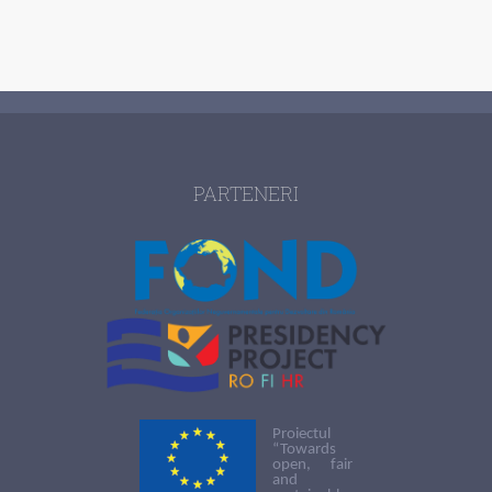
PARTENERI
Proiectul
“Towards
open, fair
and